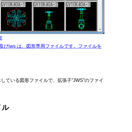
室
。jwk及びjws は、図形専用ファイルです。ファイルを
承している図形ファイルで、拡張子”JWS”のファイ
。
イル