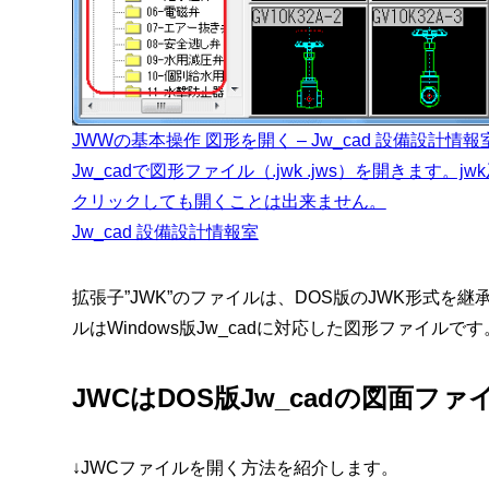
JWWの基本操作 図形を開く – Jw_cad 設備設計情報
Jw_cadで図形ファイル（.jwk .jws）を開きます
クリックしても開くことは出来ません。
Jw_cad 設備設計情報室
拡張子”JWK”のファイルは、DOS版のJWK形式を継
ルはWindows版Jw_cadに対応した図形ファイルです
JWCはDOS版Jw_cadの図面ファ
↓JWCファイルを開く方法を紹介します。