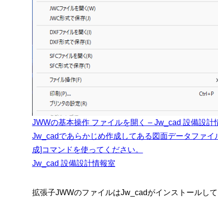
JWWの基本操作 ファイルを開く – Jw_cad 設備設
Jw_cadであらかじめ作成してある図面データファ
成]コマンドを使ってください。
Jw_cad 設備設計情報室
拡張子JWWのファイルはJw_cadがインストールし