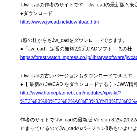
↓Jw_cadの作者のサイトです。Jw_cadの最新版
●ダウンロード
https://www.jwcad.net/download.htm
↓窓の杜からもJw_cadをダウンロードできます。
●「Jw_cad」定番の無料2次元CADソフト – 窓の杜
https://forest.watch.impress.co.jp/library/software/jwca
↓Jw_cadの古いバージョンもダウンロードできます
●【 最新の JWCAD をダウンロードする 】- JWW情
http://www.homeplannet.com/modules/xpwiki/?
%E3%83%80%E3%82%A6%E3%83%B3%E3%83%
作者のサイトで”Jw_cadの最新版 Version 8.25a(
止まっているのでJw_cadのバージョン8系もいよ