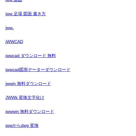
jww 足場 図面 書き方
jww₋
jWWCAD
jwwcad ダウンロード 無料
jwwcad図形データーダウンロード
jwwin 無料ダウンロード
JWWk 変換文字化け
jwwwin 無料ダウンロード
jwwからdwg 変換