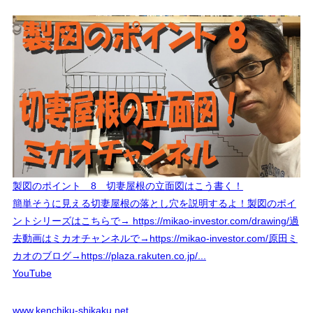
製図のポイント 8 切妻屋根の立面図はこう書く！
簡単そうに見える切妻屋根の落とし穴を説明するよ！製図のポイ
ントシリーズはこちらで→ https://mikao-investor.com/drawing/過
去動画はミカオチャンネルで→https://mikao-investor.com/原田ミ
カオのブログ→https://plaza.rakuten.co.jp/...
YouTube
www.kenchiku-shikaku.net