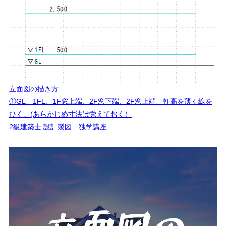
立面図の描き方
①GL、1FL、1F窓上端、2F窓下端、2F窓上端、軒高を薄く線を
ひく。(あらかじめ寸法は覚えておく）
2級建築士 設計製図 独学講座