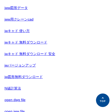
jww図形データ
jww用クレーンcad
jwキャド 使い方
jwキャド 無料ダウンロード
jwキャド 無料ダウンロード 安全
jwバージョンアップ
jw図形無料ダウンロード
N値計算法
open dwg file
open jww file