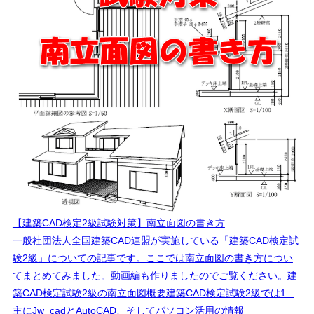
【建築CAD検定2級試験対策】南立面図の書き方
一般社団法人全国建築CAD連盟が実施している「建築CAD検定試
験2級」についての記事です。ここでは南立面図の書き方につい
てまとめてみました。動画編も作りましたのでご覧ください。建
築CAD検定試験2級の南立面図概要建築CAD検定試験2級では1...
主にJw_cadとAutoCAD、そしてパソコン活用の情報