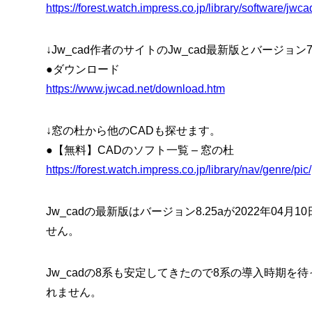
https://forest.watch.impress.co.jp/library/software/jwca
↓Jw_cad作者のサイトのJw_cad最新版とバージョ
●ダウンロード
https://www.jwcad.net/download.htm
↓窓の杜から他のCADも探せます。
●【無料】CADのソフト一覧 – 窓の杜
https://forest.watch.impress.co.jp/library/nav/genre/p
Jw_cadの最新版はバージョン8.25aが2022年0
せん。
Jw_cadの8系も安定してきたので8系の導入時期
れません。