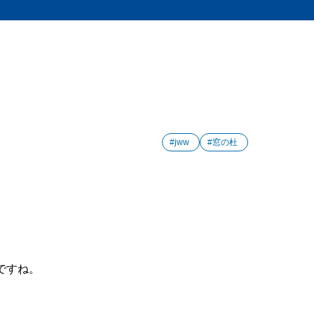
#jww
#窓の杜
ですね。