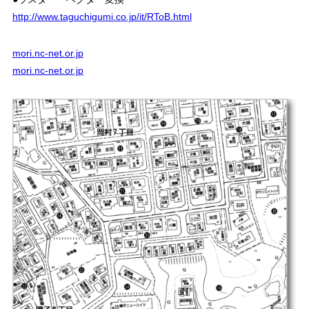
http://www.taguchigumi.co.jp/it/RToB.html
mori.nc-net.or.jp
mori.nc-net.or.jp