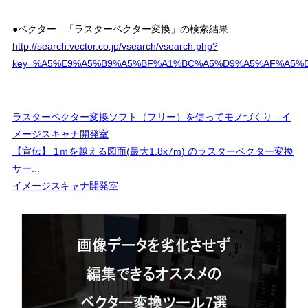
●ベクター : 「ラスターベクター変換」の検索結果
http://search.vector.co.jp/vsearch/vsearch.php?
key=%A5%E9%A5%B9%A5%BF%A1%BC%A5%D9%A5%AF%A5%BF
ラスターベクター変換ソフト（フリー）を使ってモノづくり - イ
メージスキャナ開発室
【宣伝】 1ｍを越える図面(最大1.8x7m) のラスターベクター変換
サー...
イメージスキャナ開発室