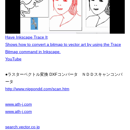
Have Inkscape Trace It
Shows how to convert a bitmap to vector art by using the Trace
Bitmap command in Inkscape.
YouTube
●ラスターベクトル変換 DXFコンバータ ＮＤＤスキャンコンバ
ータ
http://www.nippondd.com/scan.htm
www.ath-j.com
www.ath-j.com
search.vector.co.jp